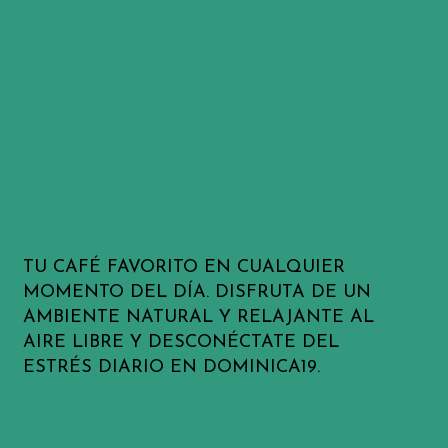
TU CAFÉ FAVORITO EN CUALQUIER
MOMENTO DEL DÍA. DISFRUTA DE UN
AMBIENTE NATURAL Y RELAJANTE AL
AIRE LIBRE Y DESCONÉCTATE DEL
ESTRÉS DIARIO EN DOMINICA19.